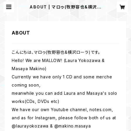
ABOUT | マロゥ(牧野容也&横沢ロ
ーラ)オンラインショップ MALLO
W's MERCH
ABOUT
こんにちは、マロゥ(牧野容也&横沢ローラ)です。
Hello! We are MALLOW! (Laura Yokozawa &
Masaya Makino)
Currently we have only 1 CD and some merche
coming soon,
meanwhile you can add Laura and Masaya's solo
works(CDs, DVDs etc)
We have our own Youtube channel, notes.com,
and as for Instagram, please follow both of us at
@laurayokozawa & @makino.masaya